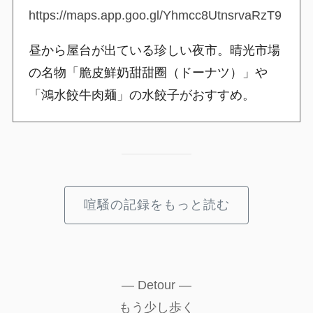
https://maps.app.goo.gl/Yhmcc8UtnsrvaRzT9
昼から屋台が出ている珍しい夜市。晴光市場
の名物「脆皮鮮奶甜甜圈（ドーナツ）」や
「鴻水餃牛肉麺」の水餃子がおすすめ。
喧騒の記録をもっと読む
— Detour —
もう少し歩く