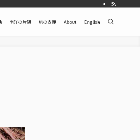
隅
南洋の片隅
旅の支度
About
English