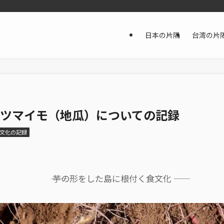
日本の片隅
台湾の片
ツマイモ（地瓜）についての記録
文化の記録
―― 芋の形をした島に根付く食文化 ――