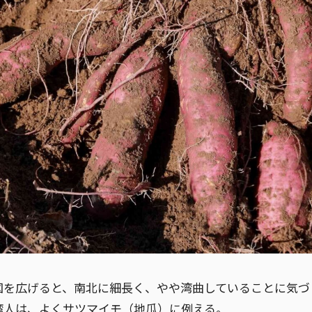
図を広げると、南北に細長く、やや湾曲していることに気づ
湾人は、よくサツマイモ（地瓜）に例える。