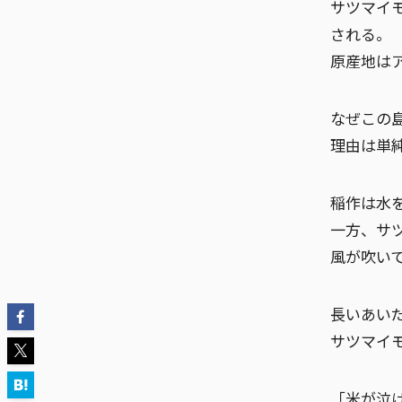
サツマイ
される。
原産地は
なぜこの
理由は単
稲作は水
一方、サ
風が吹い
長いあい
サツマイ
「米が泣