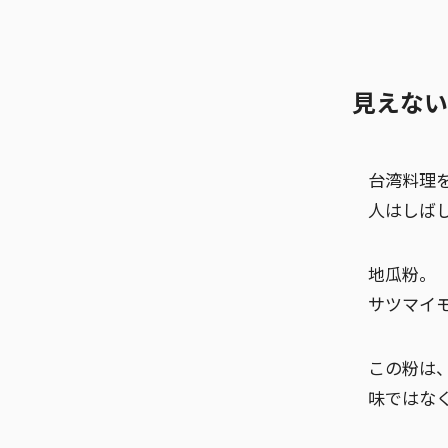
見えない
台湾料理
人はしば
地瓜粉。
サツマイ
この粉は
味ではな