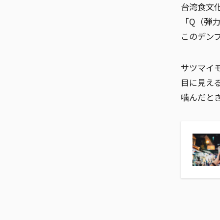
台湾食文
「Q（弾
このデン
サツマイ
目に見え
噛んだと