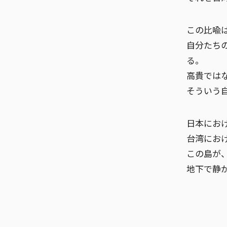
この比喩
自分たち
る。
高貴では
そういう
日本にお
台湾にお
この島が
地下で静